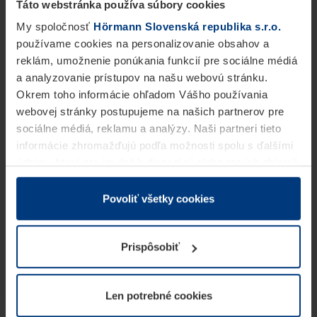
Táto webstránka používa súbory cookies
My spoločnosť
Hörmann Slovenská republika s.r.o.
používame cookies na personalizovanie obsahov a
reklám, umožnenie ponúkania funkcií pre sociálne médiá
a analyzovanie prístupov na našu webovú stránku.
Okrem toho informácie ohľadom Vášho používania
webovej stránky postupujeme na našich partnerov pre
sociálne médiá, reklamu a analýzy. Naši partneri tieto
informácie zhromažďujú podľa možnosti spolu s ďalšími
údajmi, ktoré ste im dali k dispozícii alebo ste ich zbierali
v rámci Vášho využívania služieb.
Z právneho hľadiska môžeme cookies ukladať na Vašom
Povoliť všetky cookies
zariadení, keď sú tieto bezpodmienečne potrebné na
prevádzku tejto stránky. Pre všetky ostatné typy cookie
Prispôsobiť
potrebujeme Vaše povolenie. Vaše povolenie môžete
kedykoľvek zmeniť alebo odvolať vo vysvetlení cookie
na stránke
Vyhlásenie o ochrane osobných údajov
Len potrebné cookies
našej webovej stránky.