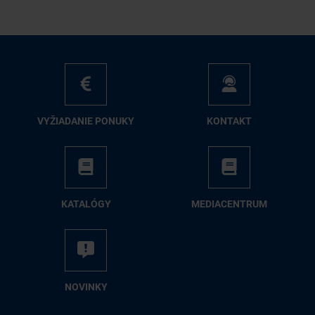
VY­ŽIA­DA­NIE PO­NU­KY
KON­TAKT
KA­TA­LÓ­GY
ME­DIA­CEN­TRUM
NO­VIN­KY