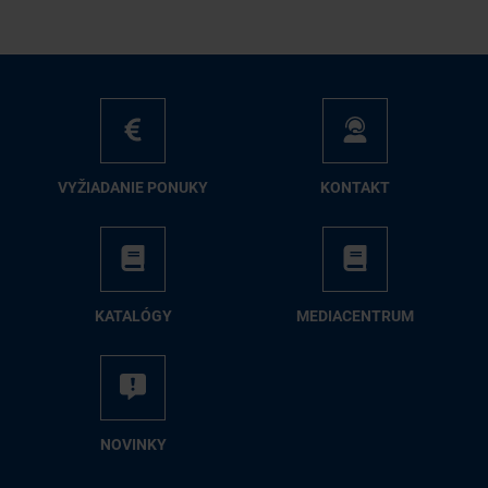
VY­ŽIA­DA­NIE PO­NU­KY
KON­TAKT
KA­TA­LÓ­GY
ME­DIA­CEN­TRUM
NO­VIN­KY