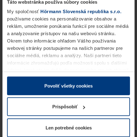
Táto webstránka používa súbory cookies
My spoločnosť
Hörmann Slovenská republika s.r.o.
používame cookies na personalizovanie obsahov a
reklám, umožnenie ponúkania funkcií pre sociálne médiá
a analyzovanie prístupov na našu webovú stránku.
Okrem toho informácie ohľadom Vášho používania
webovej stránky postupujeme na našich partnerov pre
sociálne médiá, reklamu a analýzy. Naši partneri tieto
informácie zhromažďujú podľa možnosti spolu s ďalšími
údajmi, ktoré ste im dali k dispozícii alebo ste ich zbierali
v rámci Vášho využívania služieb.
Z právneho hľadiska môžeme cookies ukladať na Vašom
Povoliť všetky cookies
zariadení, keď sú tieto bezpodmienečne potrebné na
prevádzku tejto stránky. Pre všetky ostatné typy cookie
Prispôsobiť
potrebujeme Vaše povolenie. Vaše povolenie môžete
kedykoľvek zmeniť alebo odvolať vo vysvetlení cookie
na stránke
Vyhlásenie o ochrane osobných údajov
Len potrebné cookies
našej webovej stránky.