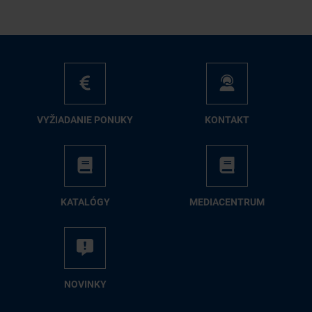
VY­ŽIA­DA­NIE PO­NU­KY
KON­TAKT
KA­TA­LÓ­GY
ME­DIA­CEN­TRUM
NO­VIN­KY