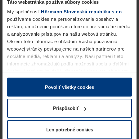
Táto webstránka používa súbory cookies
My spoločnosť
Hörmann Slovenská republika s.r.o.
používame cookies na personalizovanie obsahov a
reklám, umožnenie ponúkania funkcií pre sociálne médiá
a analyzovanie prístupov na našu webovú stránku.
Okrem toho informácie ohľadom Vášho používania
webovej stránky postupujeme na našich partnerov pre
sociálne médiá, reklamu a analýzy. Naši partneri tieto
informácie zhromažďujú podľa možnosti spolu s ďalšími
údajmi, ktoré ste im dali k dispozícii alebo ste ich zbierali
v rámci Vášho využívania služieb.
Z právneho hľadiska môžeme cookies ukladať na Vašom
Povoliť všetky cookies
zariadení, keď sú tieto bezpodmienečne potrebné na
prevádzku tejto stránky. Pre všetky ostatné typy cookie
Prispôsobiť
potrebujeme Vaše povolenie. Vaše povolenie môžete
kedykoľvek zmeniť alebo odvolať vo vysvetlení cookie
na stránke
Vyhlásenie o ochrane osobných údajov
Len potrebné cookies
našej webovej stránky.