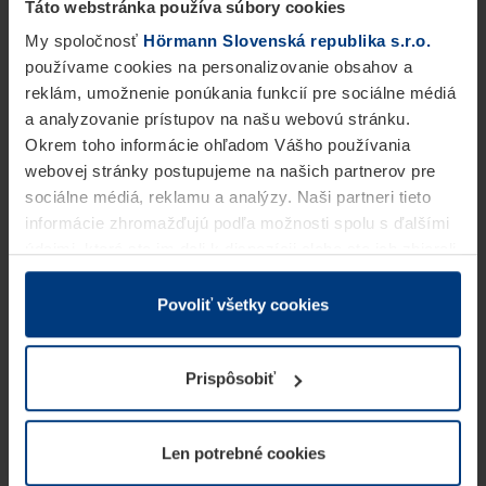
Táto webstránka používa súbory cookies
My spoločnosť
Hörmann Slovenská republika s.r.o.
používame cookies na personalizovanie obsahov a
reklám, umožnenie ponúkania funkcií pre sociálne médiá
a analyzovanie prístupov na našu webovú stránku.
Okrem toho informácie ohľadom Vášho používania
webovej stránky postupujeme na našich partnerov pre
sociálne médiá, reklamu a analýzy. Naši partneri tieto
informácie zhromažďujú podľa možnosti spolu s ďalšími
údajmi, ktoré ste im dali k dispozícii alebo ste ich zbierali
v rámci Vášho využívania služieb.
Z právneho hľadiska môžeme cookies ukladať na Vašom
Povoliť všetky cookies
zariadení, keď sú tieto bezpodmienečne potrebné na
prevádzku tejto stránky. Pre všetky ostatné typy cookie
Prispôsobiť
potrebujeme Vaše povolenie. Vaše povolenie môžete
kedykoľvek zmeniť alebo odvolať vo vysvetlení cookie
na stránke
Vyhlásenie o ochrane osobných údajov
Len potrebné cookies
našej webovej stránky.