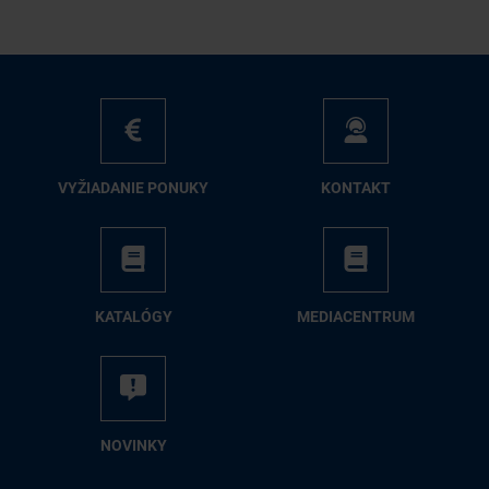
VY­ŽIA­DA­NIE PO­NU­KY
KON­TAKT
KA­TA­LÓ­GY
ME­DIA­CEN­TRUM
NO­VIN­KY