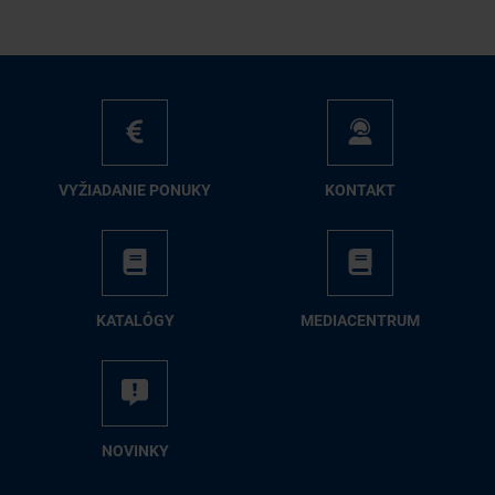
VY­ŽIA­DA­NIE PO­NU­KY
KON­TAKT
KA­TA­LÓ­GY
ME­DIA­CEN­TRUM
NO­VIN­KY