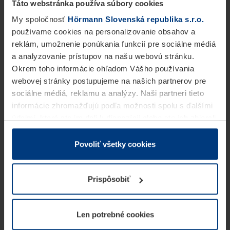
Táto webstránka používa súbory cookies
My spoločnosť
Hörmann Slovenská republika s.r.o.
používame cookies na personalizovanie obsahov a
reklám, umožnenie ponúkania funkcií pre sociálne médiá
a analyzovanie prístupov na našu webovú stránku.
Okrem toho informácie ohľadom Vášho používania
webovej stránky postupujeme na našich partnerov pre
sociálne médiá, reklamu a analýzy. Naši partneri tieto
informácie zhromažďujú podľa možnosti spolu s ďalšími
údajmi, ktoré ste im dali k dispozícii alebo ste ich zbierali
v rámci Vášho využívania služieb.
Z právneho hľadiska môžeme cookies ukladať na Vašom
Povoliť všetky cookies
zariadení, keď sú tieto bezpodmienečne potrebné na
prevádzku tejto stránky. Pre všetky ostatné typy cookie
Prispôsobiť
potrebujeme Vaše povolenie. Vaše povolenie môžete
kedykoľvek zmeniť alebo odvolať vo vysvetlení cookie
na stránke
Vyhlásenie o ochrane osobných údajov
Len potrebné cookies
našej webovej stránky.