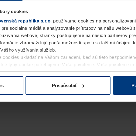
bory cookies
enská republika s.r.o.
používame cookies na personalizovani
 pre sociálne médiá a analyzovanie prístupov na našu webovú 
užívania webovej stránky postupujeme na našich partnerov pre
informácie zhromažďujú podľa možnosti spolu s ďalšími údajmi, kto
i Vášho využívania služieb.
 cookies ukladať na Vašom zariadení, keď sú tieto bezpodmien
statné typy cookie potrebujeme Vaše povolenie. Vaše povolenie 
cookie na stránke
Vyhlásenie o ochrane osobných údajov
naše
es
Prispôsobiť
Po