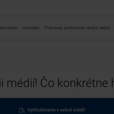
ernizátori
Architekti
Priemysel, podnikanie, verejný sektor
cii médií! Čo konkrétne
Vyhľadávanie v sekcii médií