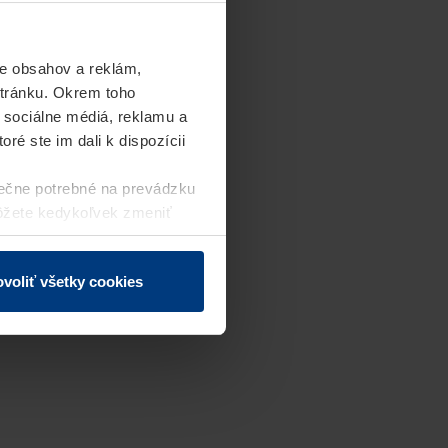
e obsahov a reklám,
stránku. Okrem toho
 sociálne médiá, reklamu a
ré ste im dali k dispozícii
ečne potrebné na prevádzku
môžete kedykoľvek zmeniť
j webovej stránky.
voliť všetky cookies