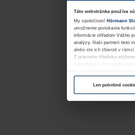
Táto webstránka používa sú
My spoločnosť
Hörmann Slov
umožnenie ponúkania funkcií
informácie ohľadom Vášho po
analýzy. Naši partneri tieto 
alebo ste ich zbierali v rámc
Z právneho hľadiska môžeme
tejto stránky. Pre všetky o
alebo odvolať vo vysvetlení 
Len potrebné cooki