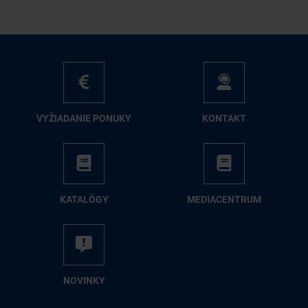
VY­ŽIA­DA­NIE PO­NU­KY
KON­TAKT
KA­TA­LÓ­GY
ME­DIA­CEN­TRUM
NO­VIN­KY