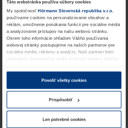
Táto webstránka používa súbory cookies
My spoločnosť
Hörmann Slovenská republika s.r.o.
používame cookies na personalizovanie obsahov a
reklám, umožnenie ponúkania funkcií pre sociálne médiá
a analyzovanie prístupov na našu webovú stránku.
Okrem toho informácie ohľadom Vášho používania
webovej stránky postupujeme na našich partnerov pre
sociálne médiá, reklamu a analýzy. Naši partneri tieto
informácie zhromažďujú podľa možnosti spolu s ďalšími
údajmi, ktoré ste im dali k dispozícii alebo ste ich zbierali
v rámci Vášho využívania služieb.
Z právneho hľadiska môžeme cookies ukladať na Vašom
Povoliť všetky cookies
zariadení, keď sú tieto bezpodmienečne potrebné na
prevádzku tejto stránky. Pre všetky ostatné typy cookie
Prispôsobiť
potrebujeme Vaše povolenie. Vaše povolenie môžete
kedykoľvek zmeniť alebo odvolať vo vysvetlení cookie
na stránke
Vyhlásenie o ochrane osobných údajov
Len potrebné cookies
našej webovej stránky.