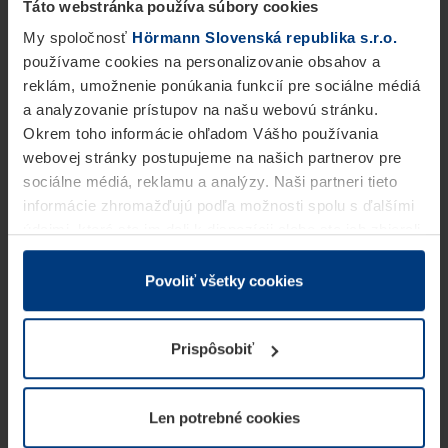
Táto webstránka používa súbory cookies
My spoločnosť
Hörmann Slovenská republika s.r.o.
používame cookies na personalizovanie obsahov a
reklám, umožnenie ponúkania funkcií pre sociálne médiá
a analyzovanie prístupov na našu webovú stránku.
Okrem toho informácie ohľadom Vášho používania
webovej stránky postupujeme na našich partnerov pre
sociálne médiá, reklamu a analýzy. Naši partneri tieto
informácie zhromažďujú podľa možnosti spolu s ďalšími
údajmi, ktoré ste im dali k dispozícii alebo ste ich zbierali
v rámci Vášho využívania služieb.
Z právneho hľadiska môžeme cookies ukladať na Vašom
Povoliť všetky cookies
zariadení, keď sú tieto bezpodmienečne potrebné na
prevádzku tejto stránky. Pre všetky ostatné typy cookie
Prispôsobiť
potrebujeme Vaše povolenie. Vaše povolenie môžete
kedykoľvek zmeniť alebo odvolať vo vysvetlení cookie
na stránke
Vyhlásenie o ochrane osobných údajov
Len potrebné cookies
našej webovej stránky.