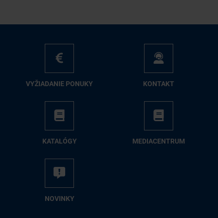
VY­ŽIA­DA­NIE PO­NU­KY
KON­TAKT
KA­TA­LÓ­GY
ME­DIA­CEN­TRUM
NO­VIN­KY