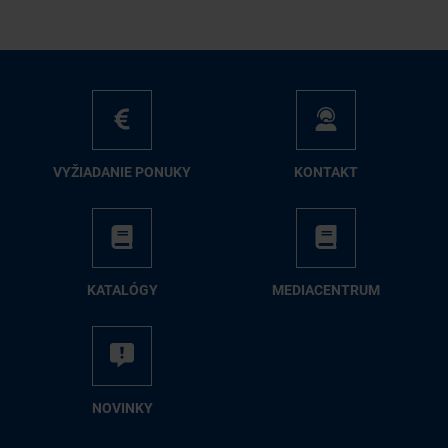
VY­ŽIA­DA­NIE PO­NU­KY
KON­TAKT
KA­TA­LÓ­GY
ME­DIA­CEN­TRUM
NO­VIN­KY