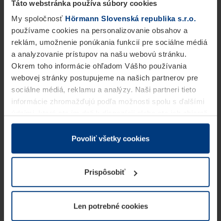
Táto webstránka používa súbory cookies
My spoločnosť
Hörmann Slovenská republika s.r.o.
používame cookies na personalizovanie obsahov a
reklám, umožnenie ponúkania funkcií pre sociálne médiá
a analyzovanie prístupov na našu webovú stránku.
Okrem toho informácie ohľadom Vášho používania
webovej stránky postupujeme na našich partnerov pre
sociálne médiá, reklamu a analýzy. Naši partneri tieto
informácie zhromažďujú podľa možnosti spolu s ďalšími
údajmi, ktoré ste im dali k dispozícii alebo ste ich zbierali
v rámci Vášho využívania služieb.
Z právneho hľadiska môžeme cookies ukladať na Vašom
Povoliť všetky cookies
zariadení, keď sú tieto bezpodmienečne potrebné na
prevádzku tejto stránky. Pre všetky ostatné typy cookie
Prispôsobiť
potrebujeme Vaše povolenie. Vaše povolenie môžete
kedykoľvek zmeniť alebo odvolať vo vysvetlení cookie
na stránke
Vyhlásenie o ochrane osobných údajov
Len potrebné cookies
našej webovej stránky.