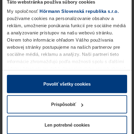
Táto webstránka používa súbory cookies
My spoločnosť
Hörmann Slovenská republika s.r.o.
používame cookies na personalizovanie obsahov a
reklám, umožnenie ponúkania funkcií pre sociálne médiá
a analyzovanie prístupov na našu webovú stránku.
Okrem toho informácie ohľadom Vášho používania
webovej stránky postupujeme na našich partnerov pre
sociálne médiá, reklamu a analýzy. Naši partneri tieto
informácie zhromažďujú podľa možnosti spolu s ďalšími
údajmi, ktoré ste im dali k dispozícii alebo ste ich zbierali
v rámci Vášho využívania služieb.
Z právneho hľadiska môžeme cookies ukladať na Vašom
Povoliť všetky cookies
zariadení, keď sú tieto bezpodmienečne potrebné na
prevádzku tejto stránky. Pre všetky ostatné typy cookie
Prispôsobiť
potrebujeme Vaše povolenie. Vaše povolenie môžete
kedykoľvek zmeniť alebo odvolať vo vysvetlení cookie
na stránke
Vyhlásenie o ochrane osobných údajov
Len potrebné cookies
našej webovej stránky.