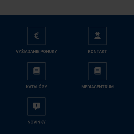
VY­ŽIA­DA­NIE PO­NU­KY
KON­TAKT
KA­TA­LÓ­GY
ME­DIA­CEN­TRUM
NO­VIN­KY