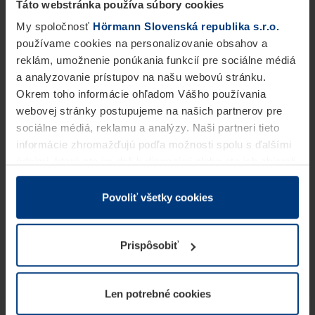
Táto webstránka používa súbory cookies
My spoločnosť
Hörmann Slovenská republika s.r.o.
používame cookies na personalizovanie obsahov a
reklám, umožnenie ponúkania funkcií pre sociálne médiá
a analyzovanie prístupov na našu webovú stránku.
Okrem toho informácie ohľadom Vášho používania
webovej stránky postupujeme na našich partnerov pre
sociálne médiá, reklamu a analýzy. Naši partneri tieto
informácie zhromažďujú podľa možnosti spolu s ďalšími
údajmi, ktoré ste im dali k dispozícii alebo ste ich zbierali
v rámci Vášho využívania služieb.
Z právneho hľadiska môžeme cookies ukladať na Vašom
Povoliť všetky cookies
zariadení, keď sú tieto bezpodmienečne potrebné na
prevádzku tejto stránky. Pre všetky ostatné typy cookie
Prispôsobiť
potrebujeme Vaše povolenie. Vaše povolenie môžete
kedykoľvek zmeniť alebo odvolať vo vysvetlení cookie
na stránke
Vyhlásenie o ochrane osobných údajov
Len potrebné cookies
našej webovej stránky.