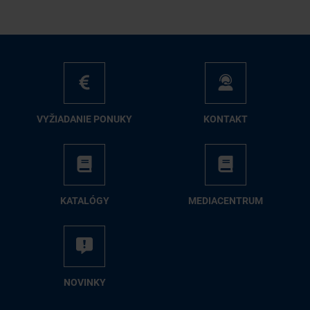
VY­ŽIA­DA­NIE PO­NU­KY
KON­TAKT
KA­TA­LÓ­GY
ME­DIA­CEN­TRUM
NO­VIN­KY