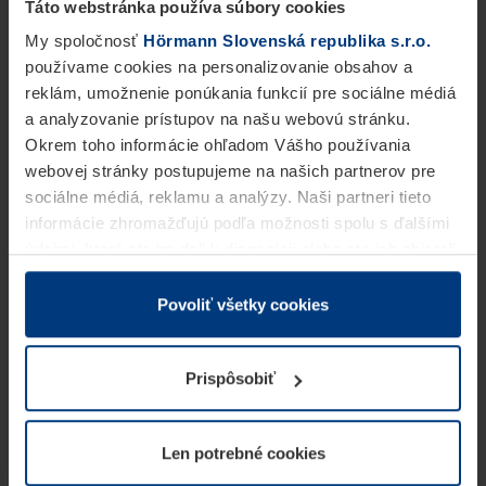
Táto webstránka používa súbory cookies
My spoločnosť
Hörmann Slovenská republika s.r.o.
používame cookies na personalizovanie obsahov a
reklám, umožnenie ponúkania funkcií pre sociálne médiá
a analyzovanie prístupov na našu webovú stránku.
Okrem toho informácie ohľadom Vášho používania
webovej stránky postupujeme na našich partnerov pre
sociálne médiá, reklamu a analýzy. Naši partneri tieto
informácie zhromažďujú podľa možnosti spolu s ďalšími
údajmi, ktoré ste im dali k dispozícii alebo ste ich zbierali
v rámci Vášho využívania služieb.
Z právneho hľadiska môžeme cookies ukladať na Vašom
Povoliť všetky cookies
zariadení, keď sú tieto bezpodmienečne potrebné na
prevádzku tejto stránky. Pre všetky ostatné typy cookie
Prispôsobiť
potrebujeme Vaše povolenie. Vaše povolenie môžete
kedykoľvek zmeniť alebo odvolať vo vysvetlení cookie
na stránke
Vyhlásenie o ochrane osobných údajov
Len potrebné cookies
našej webovej stránky.