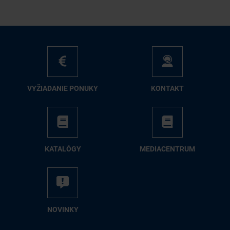
VY­ŽIA­DA­NIE PO­NU­KY
KON­TAKT
KA­TA­LÓ­GY
ME­DIA­CEN­TRUM
NO­VIN­KY