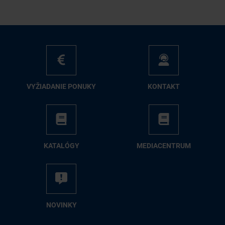
VY­ŽIA­DA­NIE PO­NU­KY
KON­TAKT
KA­TA­LÓ­GY
ME­DIA­CEN­TRUM
NO­VIN­KY