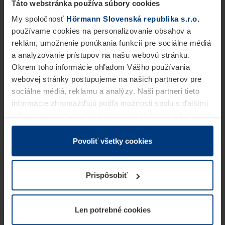
Táto webstránka používa súbory cookies
My spoločnosť
Hörmann Slovenská republika s.r.o.
používame cookies na personalizovanie obsahov a
reklám, umožnenie ponúkania funkcií pre sociálne médiá
a analyzovanie prístupov na našu webovú stránku.
Okrem toho informácie ohľadom Vášho používania
webovej stránky postupujeme na našich partnerov pre
sociálne médiá, reklamu a analýzy. Naši partneri tieto
informácie zhromažďujú podľa možnosti spolu s ďalšími
údajmi, ktoré ste im dali k dispozícii alebo ste ich zbierali
v rámci Vášho využívania služieb.
Z právneho hľadiska môžeme cookies ukladať na Vašom
Povoliť všetky cookies
zariadení, keď sú tieto bezpodmienečne potrebné na
prevádzku tejto stránky. Pre všetky ostatné typy cookie
Prispôsobiť
potrebujeme Vaše povolenie. Vaše povolenie môžete
kedykoľvek zmeniť alebo odvolať vo vysvetlení cookie
na stránke
Vyhlásenie o ochrane osobných údajov
Len potrebné cookies
našej webovej stránky.