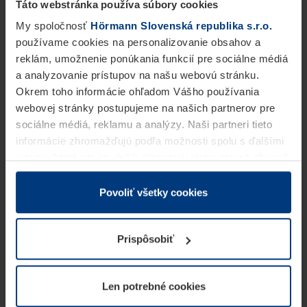
Táto webstránka používa súbory cookies
My spoločnosť
Hörmann Slovenská republika s.r.o.
používame cookies na personalizovanie obsahov a
reklám, umožnenie ponúkania funkcií pre sociálne médiá
a analyzovanie prístupov na našu webovú stránku.
Okrem toho informácie ohľadom Vášho používania
webovej stránky postupujeme na našich partnerov pre
sociálne médiá, reklamu a analýzy. Naši partneri tieto
informácie zhromažďujú podľa možnosti spolu s ďalšími
údajmi, ktoré ste im dali k dispozícii alebo ste ich zbierali
v rámci Vášho využívania služieb.
Z právneho hľadiska môžeme cookies ukladať na Vašom
Povoliť všetky cookies
zariadení, keď sú tieto bezpodmienečne potrebné na
prevádzku tejto stránky. Pre všetky ostatné typy cookie
Prispôsobiť
potrebujeme Vaše povolenie. Vaše povolenie môžete
kedykoľvek zmeniť alebo odvolať vo vysvetlení cookie
na stránke
Vyhlásenie o ochrane osobných údajov
Len potrebné cookies
našej webovej stránky.