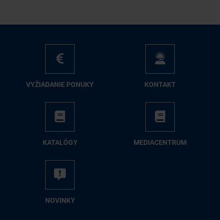
VY­ŽIA­DA­NIE PO­NU­KY
KON­TAKT
KA­TA­LÓ­GY
ME­DIA­CEN­TRUM
NO­VIN­KY