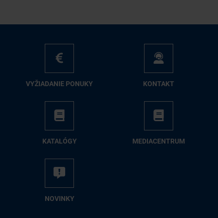
VY­ŽIA­DA­NIE PO­NU­KY
KON­TAKT
KA­TA­LÓ­GY
ME­DIA­CEN­TRUM
NO­VIN­KY