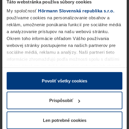
Táto webstránka používa súbory cookies
My spoločnosť
Hörmann Slovenská republika s.r.o.
používame cookies na personalizovanie obsahov a
reklám, umožnenie ponúkania funkcií pre sociálne médiá
a analyzovanie prístupov na našu webovú stránku.
Okrem toho informácie ohľadom Vášho používania
webovej stránky postupujeme na našich partnerov pre
sociálne médiá, reklamu a analýzy. Naši partneri tieto
informácie zhromažďujú podľa možnosti spolu s ďalšími
údajmi, ktoré ste im dali k dispozícii alebo ste ich zbierali
v rámci Vášho využívania služieb.
Z právneho hľadiska môžeme cookies ukladať na Vašom
Povoliť všetky cookies
zariadení, keď sú tieto bezpodmienečne potrebné na
prevádzku tejto stránky. Pre všetky ostatné typy cookie
Prispôsobiť
potrebujeme Vaše povolenie. Vaše povolenie môžete
kedykoľvek zmeniť alebo odvolať vo vysvetlení cookie
na stránke
Vyhlásenie o ochrane osobných údajov
Len potrebné cookies
našej webovej stránky.