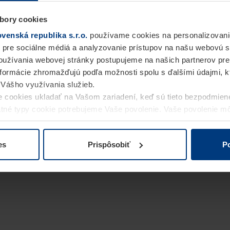
bory cookies
enská republika s.r.o.
používame cookies na personalizovani
 pre sociálne médiá a analyzovanie prístupov na našu webovú 
užívania webovej stránky postupujeme na našich partnerov pre
informácie zhromažďujú podľa možnosti spolu s ďalšími údajmi, kto
i Vášho využívania služieb.
 cookies ukladať na Vašom zariadení, keď sú tieto bezpodmien
statné typy cookie potrebujeme Vaše povolenie. Vaše povolenie 
cookie na stránke
Vyhlásenie o ochrane osobných údajov
naše
es
Prispôsobiť
Po