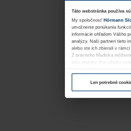
Táto webstránka používa sú
My spoločnosť
Hörmann Slov
umožnenie ponúkania funkcií
informácie ohľadom Vášho po
analýzy. Naši partneri tieto 
alebo ste ich zbierali v rámc
Z právneho hľadiska môžeme
tejto stránky. Pre všetky o
alebo odvolať vo vysvetlení 
Len potrebné cooki