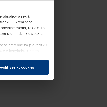
e obsahov a reklám,
stránku. Okrem toho
 sociálne médiá, reklamu a
ré ste im dali k dispozícii
ečne potrebné na prevádzku
môžete kedykoľvek zmeniť
j webovej stránky.
voliť všetky cookies