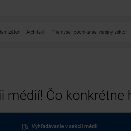
ernizátori
Architekti
Priemysel, podnikanie, verejný sektor
cii médií! Čo konkrétne
Vyhľadávanie v sekcii médií