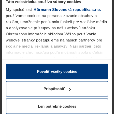
Táto webstránka používa súbory cookies
My spoločnosť
Hörmann Slovenská republika s.r.o.
používame cookies na personalizovanie obsahov a
reklám, umožnenie ponúkania funkcií pre sociálne médiá
a analyzovanie prístupov na našu webovú stránku.
Okrem toho informácie ohľadom Vášho používania
webovej stránky postupujeme na našich partnerov pre
sociálne médiá, reklamu a analýzy. Naši partneri tieto
informácie zhromažďujú podľa možnosti spolu s ďalšími
údajmi, ktoré ste im dali k dispozícii alebo ste ich zbierali
v rámci Vášho využívania služieb.
Z právneho hľadiska môžeme cookies ukladať na Vašom
Povoliť všetky cookies
zariadení, keď sú tieto bezpodmienečne potrebné na
prevádzku tejto stránky. Pre všetky ostatné typy cookie
Prispôsobiť
potrebujeme Vaše povolenie. Vaše povolenie môžete
kedykoľvek zmeniť alebo odvolať vo vysvetlení cookie
na stránke
Vyhlásenie o ochrane osobných údajov
Len potrebné cookies
našej webovej stránky.