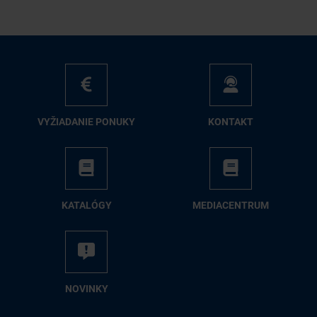
VY­ŽIA­DA­NIE PO­NU­KY
KON­TAKT
KA­TA­LÓ­GY
ME­DIA­CEN­TRUM
NO­VIN­KY