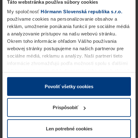
Táto webstránka používa súbory cookies
My spoločnosť
Hörmann Slovenská republika s.r.o.
používame cookies na personalizovanie obsahov a
reklám, umožnenie ponúkania funkcií pre sociálne médiá
a analyzovanie prístupov na našu webovú stránku.
Okrem toho informácie ohľadom Vášho používania
webovej stránky postupujeme na našich partnerov pre
sociálne médiá, reklamu a analýzy. Naši partneri tieto
informácie zhromažďujú podľa možnosti spolu s ďalšími
údajmi, ktoré ste im dali k dispozícii alebo ste ich zbierali
v rámci Vášho využívania služieb.
Z právneho hľadiska môžeme cookies ukladať na Vašom
Povoliť všetky cookies
zariadení, keď sú tieto bezpodmienečne potrebné na
prevádzku tejto stránky. Pre všetky ostatné typy cookie
Prispôsobiť
potrebujeme Vaše povolenie. Vaše povolenie môžete
kedykoľvek zmeniť alebo odvolať vo vysvetlení cookie
na stránke
Vyhlásenie o ochrane osobných údajov
Len potrebné cookies
našej webovej stránky.