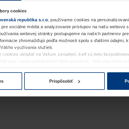
bory cookies
enská republika s.r.o.
používame cookies na personalizovani
 pre sociálne médiá a analyzovanie prístupov na našu webovú 
užívania webovej stránky postupujeme na našich partnerov pre
informácie zhromažďujú podľa možnosti spolu s ďalšími údajmi, kto
i Vášho využívania služieb.
 cookies ukladať na Vašom zariadení, keď sú tieto bezpodmien
statné typy cookie potrebujeme Vaše povolenie. Vaše povolenie 
cookie na stránke
Vyhlásenie o ochrane osobných údajov
naše
es
Prispôsobiť
Po