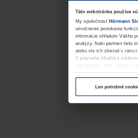
Táto webstránka používa sú
My spoločnosť
Hörmann Slov
umožnenie ponúkania funkcií
informácie ohľadom Vášho po
analýzy. Naši partneri tieto 
alebo ste ich zbierali v rámc
Z právneho hľadiska môžeme
tejto stránky. Pre všetky o
alebo odvolať vo vysvetlení 
Len potrebné cooki