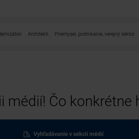
ernizátori
Architekti
Priemysel, podnikanie, verejný sektor
cii médií! Čo konkrétne
Vyhľadávanie v sekcii médií