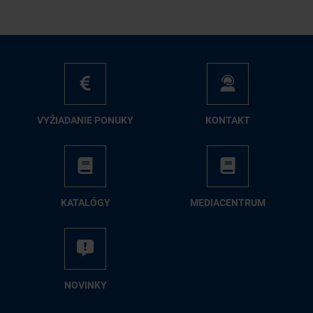
VY­ŽIA­DA­NIE PO­NU­KY
KON­TAKT
KA­TA­LÓ­GY
ME­DIA­CEN­TRUM
NO­VIN­KY