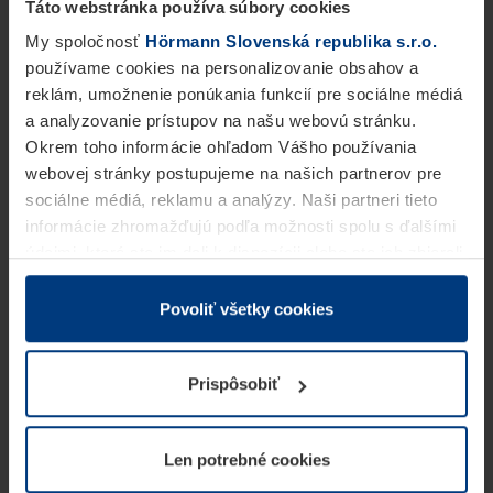
Táto webstránka používa súbory cookies
My spoločnosť
Hörmann Slovenská republika s.r.o.
používame cookies na personalizovanie obsahov a
reklám, umožnenie ponúkania funkcií pre sociálne médiá
a analyzovanie prístupov na našu webovú stránku.
Okrem toho informácie ohľadom Vášho používania
webovej stránky postupujeme na našich partnerov pre
sociálne médiá, reklamu a analýzy. Naši partneri tieto
informácie zhromažďujú podľa možnosti spolu s ďalšími
údajmi, ktoré ste im dali k dispozícii alebo ste ich zbierali
v rámci Vášho využívania služieb.
Z právneho hľadiska môžeme cookies ukladať na Vašom
Povoliť všetky cookies
zariadení, keď sú tieto bezpodmienečne potrebné na
prevádzku tejto stránky. Pre všetky ostatné typy cookie
Prispôsobiť
potrebujeme Vaše povolenie. Vaše povolenie môžete
kedykoľvek zmeniť alebo odvolať vo vysvetlení cookie
na stránke
Vyhlásenie o ochrane osobných údajov
Len potrebné cookies
našej webovej stránky.