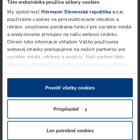
Táto webstránka používa súbory cookies
My spoločnosť
Hörmann Slovenská republika s.r.o.
používame cookies na personalizovanie obsahov a
reklám, umožnenie ponúkania funkcií pre sociálne médiá
a analyzovanie prístupov na našu webovú stránku.
Okrem toho informácie ohľadom Vášho používania
webovej stránky postupujeme na našich partnerov pre
sociálne médiá, reklamu a analýzy. Naši partneri tieto
informácie zhromažďujú podľa možnosti spolu s ďalšími
údajmi, ktoré ste im dali k dispozícii alebo ste ich zbierali
v rámci Vášho využívania služieb.
Z právneho hľadiska môžeme cookies ukladať na Vašom
Povoliť všetky cookies
zariadení, keď sú tieto bezpodmienečne potrebné na
prevádzku tejto stránky. Pre všetky ostatné typy cookie
Prispôsobiť
potrebujeme Vaše povolenie. Vaše povolenie môžete
kedykoľvek zmeniť alebo odvolať vo vysvetlení cookie
na stránke
Vyhlásenie o ochrane osobných údajov
Len potrebné cookies
našej webovej stránky.