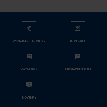
VY­ŽIA­DA­NIE PO­NU­KY
KON­TAKT
KA­TA­LÓ­GY
ME­DIA­CEN­TRUM
NO­VIN­KY