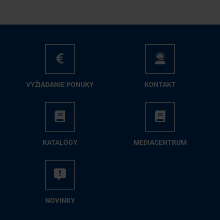
VY­ŽIA­DA­NIE PO­NU­KY
KON­TAKT
KA­TA­LÓ­GY
ME­DIA­CEN­TRUM
NO­VIN­KY