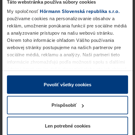
Táto webstránka používa súbory cookies
My spoločnosť
Hörmann Slovenská republika s.r.o.
používame cookies na personalizovanie obsahov a
reklám, umožnenie ponúkania funkcií pre sociálne médiá
a analyzovanie prístupov na našu webovú stránku.
Okrem toho informácie ohľadom Vášho používania
webovej stránky postupujeme na našich partnerov pre
sociálne médiá, reklamu a analýzy. Naši partneri tieto
informácie zhromažďujú podľa možnosti spolu s ďalšími
údajmi, ktoré ste im dali k dispozícii alebo ste ich zbierali
v rámci Vášho využívania služieb.
Z právneho hľadiska môžeme cookies ukladať na Vašom
Povoliť všetky cookies
zariadení, keď sú tieto bezpodmienečne potrebné na
prevádzku tejto stránky. Pre všetky ostatné typy cookie
Prispôsobiť
potrebujeme Vaše povolenie. Vaše povolenie môžete
kedykoľvek zmeniť alebo odvolať vo vysvetlení cookie
na stránke
Vyhlásenie o ochrane osobných údajov
Len potrebné cookies
našej webovej stránky.