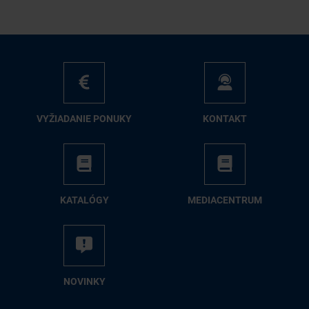
VY­ŽIA­DA­NIE PO­NU­KY
KON­TAKT
KA­TA­LÓ­GY
ME­DIA­CEN­TRUM
NO­VIN­KY