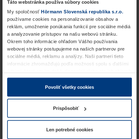
Táto webstránka používa súbory cookies
My spoločnosť
Hörmann Slovenská republika s.r.o.
používame cookies na personalizovanie obsahov a
reklám, umožnenie ponúkania funkcií pre sociálne médiá
a analyzovanie prístupov na našu webovú stránku.
Okrem toho informácie ohľadom Vášho používania
webovej stránky postupujeme na našich partnerov pre
sociálne médiá, reklamu a analýzy. Naši partneri tieto
informácie zhromažďujú podľa možnosti spolu s ďalšími
údajmi, ktoré ste im dali k dispozícii alebo ste ich zbierali
v rámci Vášho využívania služieb.
Z právneho hľadiska môžeme cookies ukladať na Vašom
Povoliť všetky cookies
zariadení, keď sú tieto bezpodmienečne potrebné na
prevádzku tejto stránky. Pre všetky ostatné typy cookie
Prispôsobiť
potrebujeme Vaše povolenie. Vaše povolenie môžete
kedykoľvek zmeniť alebo odvolať vo vysvetlení cookie
na stránke
Vyhlásenie o ochrane osobných údajov
Len potrebné cookies
našej webovej stránky.