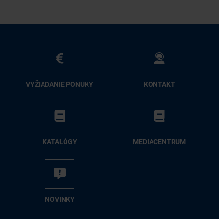
VY­ŽIA­DA­NIE PO­NU­KY
KON­TAKT
KA­TA­LÓ­GY
ME­DIA­CEN­TRUM
NO­VIN­KY