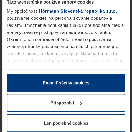
Táto webstránka používa súbory cookies
My spoločnosť
Hörmann Slovenská republika s.r.o.
používame cookies na personalizovanie obsahov a
reklám, umožnenie ponúkania funkcií pre sociálne médiá
a analyzovanie prístupov na našu webovú stránku.
Okrem toho informácie ohľadom Vášho používania
webovej stránky postupujeme na našich partnerov pre
sociálne médiá, reklamu a analýzy. Naši partneri tieto
informácie zhromažďujú podľa možnosti spolu s ďalšími
údajmi, ktoré ste im dali k dispozícii alebo ste ich zbierali
v rámci Vášho využívania služieb.
Z právneho hľadiska môžeme cookies ukladať na Vašom
Povoliť všetky cookies
zariadení, keď sú tieto bezpodmienečne potrebné na
prevádzku tejto stránky. Pre všetky ostatné typy cookie
Prispôsobiť
potrebujeme Vaše povolenie. Vaše povolenie môžete
kedykoľvek zmeniť alebo odvolať vo vysvetlení cookie
na stránke
Vyhlásenie o ochrane osobných údajov
Len potrebné cookies
našej webovej stránky.