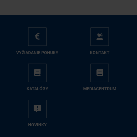
VY­ŽIA­DA­NIE PO­NU­KY
KON­TAKT
KA­TA­LÓ­GY
ME­DIA­CEN­TRUM
NO­VIN­KY