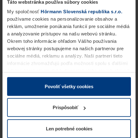
Táto webstránka používa súbory cookies
My spoločnosť
Hörmann Slovenská republika s.r.o.
používame cookies na personalizovanie obsahov a
reklám, umožnenie ponúkania funkcií pre sociálne médiá
a analyzovanie prístupov na našu webovú stránku.
Okrem toho informácie ohľadom Vášho používania
webovej stránky postupujeme na našich partnerov pre
sociálne médiá, reklamu a analýzy. Naši partneri tieto
informácie zhromažďujú podľa možnosti spolu s ďalšími
údajmi, ktoré ste im dali k dispozícii alebo ste ich zbierali
v rámci Vášho využívania služieb.
Z právneho hľadiska môžeme cookies ukladať na Vašom
Povoliť všetky cookies
zariadení, keď sú tieto bezpodmienečne potrebné na
prevádzku tejto stránky. Pre všetky ostatné typy cookie
Prispôsobiť
potrebujeme Vaše povolenie. Vaše povolenie môžete
kedykoľvek zmeniť alebo odvolať vo vysvetlení cookie
na stránke
Vyhlásenie o ochrane osobných údajov
Len potrebné cookies
našej webovej stránky.