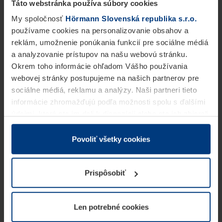
Táto webstránka používa súbory cookies
My spoločnosť
Hörmann Slovenská republika s.r.o.
používame cookies na personalizovanie obsahov a
reklám, umožnenie ponúkania funkcií pre sociálne médiá
a analyzovanie prístupov na našu webovú stránku.
Okrem toho informácie ohľadom Vášho používania
webovej stránky postupujeme na našich partnerov pre
sociálne médiá, reklamu a analýzy. Naši partneri tieto
informácie zhromažďujú podľa možnosti spolu s ďalšími
údajmi, ktoré ste im dali k dispozícii alebo ste ich zbierali
v rámci Vášho využívania služieb.
Z právneho hľadiska môžeme cookies ukladať na Vašom
Povoliť všetky cookies
zariadení, keď sú tieto bezpodmienečne potrebné na
prevádzku tejto stránky. Pre všetky ostatné typy cookie
Prispôsobiť
potrebujeme Vaše povolenie. Vaše povolenie môžete
kedykoľvek zmeniť alebo odvolať vo vysvetlení cookie
na stránke
Vyhlásenie o ochrane osobných údajov
Len potrebné cookies
našej webovej stránky.