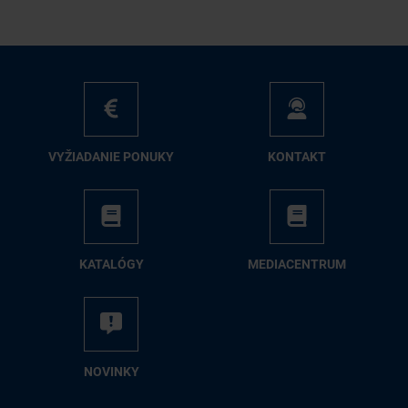
VY­ŽIA­DA­NIE PO­NU­KY
KON­TAKT
KA­TA­LÓ­GY
ME­DIA­CEN­TRUM
NO­VIN­KY