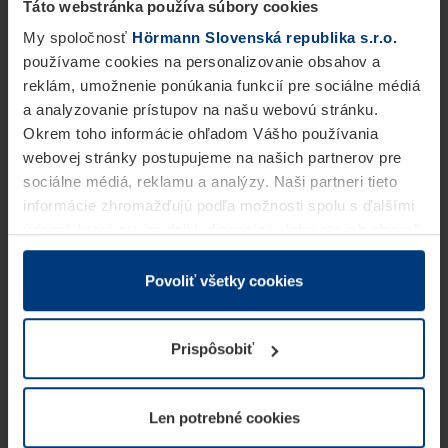
Táto webstránka používa súbory cookies
My spoločnosť
Hörmann Slovenská republika s.r.o.
používame cookies na personalizovanie obsahov a
reklám, umožnenie ponúkania funkcií pre sociálne médiá
a analyzovanie prístupov na našu webovú stránku.
Okrem toho informácie ohľadom Vášho používania
webovej stránky postupujeme na našich partnerov pre
sociálne médiá, reklamu a analýzy. Naši partneri tieto
informácie zhromažďujú podľa možnosti spolu s ďalšími
údajmi, ktoré ste im dali k dispozícii alebo ste ich zbierali
v rámci Vášho využívania služieb.
Z právneho hľadiska môžeme cookies ukladať na Vašom
Povoliť všetky cookies
zariadení, keď sú tieto bezpodmienečne potrebné na
prevádzku tejto stránky. Pre všetky ostatné typy cookie
Prispôsobiť
potrebujeme Vaše povolenie. Vaše povolenie môžete
kedykoľvek zmeniť alebo odvolať vo vysvetlení cookie
na stránke
Vyhlásenie o ochrane osobných údajov
Len potrebné cookies
našej webovej stránky.