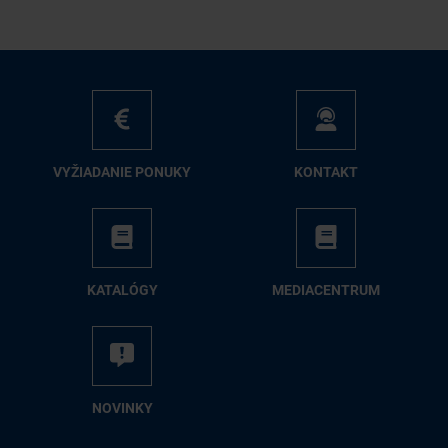
VY­ŽIA­DA­NIE PO­NU­KY
KON­TAKT
KA­TA­LÓ­GY
ME­DIA­CEN­TRUM
NO­VIN­KY