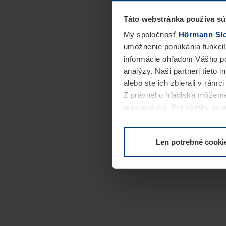
Táto webstránka používa sú
My spoločnosť
Hörmann Slov
umožnenie ponúkania funkcií
informácie ohľadom Vášho po
analýzy. Naši partneri tieto 
alebo ste ich zbierali v rámc
Z právneho hľadiska môžeme
tejto stránky. Pre všetky o
alebo odvolať vo vysvetlení 
Len potrebné cooki