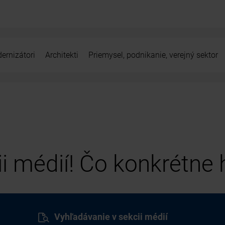
ernizátori
Architekti
Priemysel, podnikanie, verejný sektor
cii médií! Čo konkrétne
Vyhľadávanie v sekcii médií