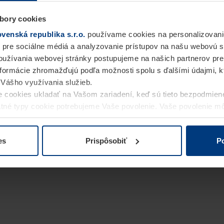
bory cookies
enská republika s.r.o.
používame cookies na personalizovani
 pre sociálne médiá a analyzovanie prístupov na našu webovú 
užívania webovej stránky postupujeme na našich partnerov pre
informácie zhromažďujú podľa možnosti spolu s ďalšími údajmi, kto
i Vášho využívania služieb.
 cookies ukladať na Vašom zariadení, keď sú tieto bezpodmien
statné typy cookie potrebujeme Vaše povolenie. Vaše povolenie 
cookie na stránke
Vyhlásenie o ochrane osobných údajov
naše
es
Prispôsobiť
Po