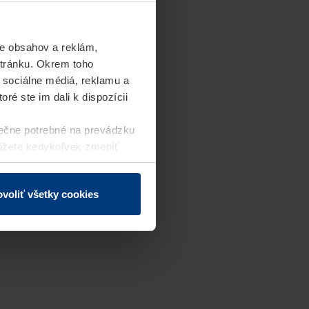
e obsahov a reklám,
stránku. Okrem toho
 sociálne médiá, reklamu a
ré ste im dali k dispozícii
ečne potrebné na prevádzku
môžete kedykoľvek zmeniť
j webovej stránky.
voliť všetky cookies