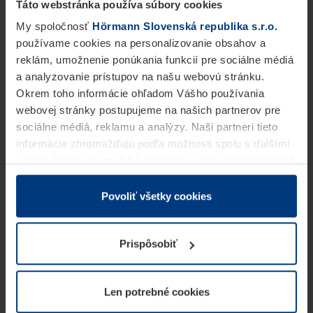
Táto webstránka používa súbory cookies
My spoločnosť
Hörmann Slovenská republika s.r.o.
používame cookies na personalizovanie obsahov a
reklám, umožnenie ponúkania funkcií pre sociálne médiá
a analyzovanie prístupov na našu webovú stránku.
Okrem toho informácie ohľadom Vášho používania
webovej stránky postupujeme na našich partnerov pre
sociálne médiá, reklamu a analýzy. Naši partneri tieto
informácie zhromažďujú podľa možnosti spolu s ďalšími
údajmi, ktoré ste im dali k dispozícii alebo ste ich zbierali
v rámci Vášho využívania služieb.
Z právneho hľadiska môžeme cookies ukladať na Vašom
Povoliť všetky cookies
zariadení, keď sú tieto bezpodmienečne potrebné na
prevádzku tejto stránky. Pre všetky ostatné typy cookie
Prispôsobiť
potrebujeme Vaše povolenie. Vaše povolenie môžete
kedykoľvek zmeniť alebo odvolať vo vysvetlení cookie
na stránke
Vyhlásenie o ochrane osobných údajov
Len potrebné cookies
našej webovej stránky.