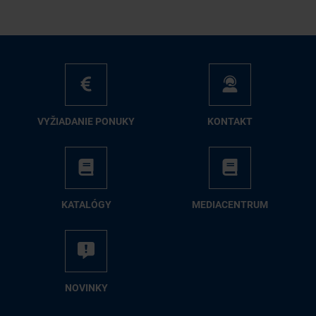
VY­ŽIA­DA­NIE PO­NU­KY
KON­TAKT
KA­TA­LÓ­GY
ME­DIA­CEN­TRUM
NO­VIN­KY