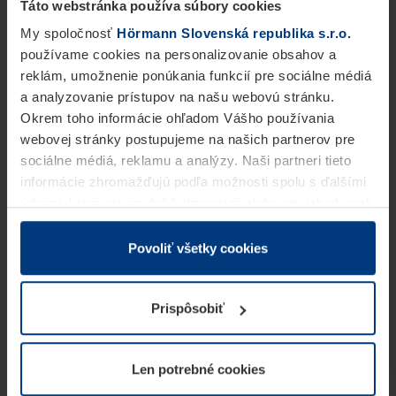
Táto webstránka používa súbory cookies
My spoločnosť
Hörmann Slovenská republika s.r.o.
používame cookies na personalizovanie obsahov a
reklám, umožnenie ponúkania funkcií pre sociálne médiá
a analyzovanie prístupov na našu webovú stránku.
Okrem toho informácie ohľadom Vášho používania
webovej stránky postupujeme na našich partnerov pre
sociálne médiá, reklamu a analýzy. Naši partneri tieto
informácie zhromažďujú podľa možnosti spolu s ďalšími
údajmi, ktoré ste im dali k dispozícii alebo ste ich zbierali
v rámci Vášho využívania služieb.
Z právneho hľadiska môžeme cookies ukladať na Vašom
Povoliť všetky cookies
zariadení, keď sú tieto bezpodmienečne potrebné na
prevádzku tejto stránky. Pre všetky ostatné typy cookie
Prispôsobiť
potrebujeme Vaše povolenie. Vaše povolenie môžete
kedykoľvek zmeniť alebo odvolať vo vysvetlení cookie
na stránke
Vyhlásenie o ochrane osobných údajov
Len potrebné cookies
našej webovej stránky.