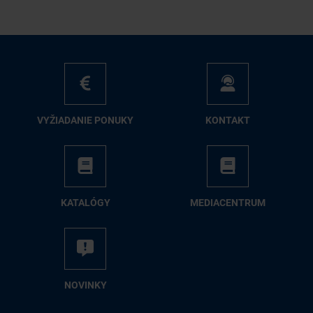
VY­ŽIA­DA­NIE PO­NU­KY
KON­TAKT
KA­TA­LÓ­GY
ME­DIA­CEN­TRUM
NO­VIN­KY