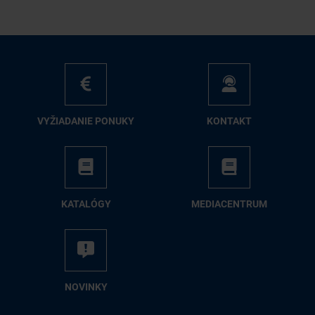
VY­ŽIA­DA­NIE PO­NU­KY
KON­TAKT
KA­TA­LÓ­GY
ME­DIA­CEN­TRUM
NO­VIN­KY