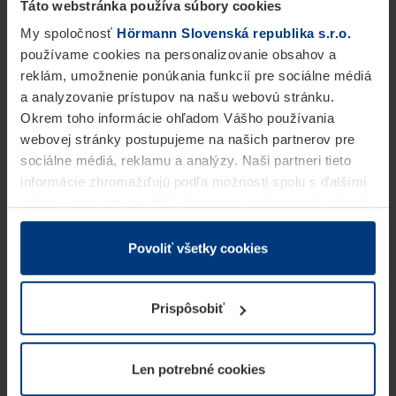
Táto webstránka používa súbory cookies
My spoločnosť
Hörmann Slovenská republika s.r.o.
používame cookies na personalizovanie obsahov a
reklám, umožnenie ponúkania funkcií pre sociálne médiá
a analyzovanie prístupov na našu webovú stránku.
Okrem toho informácie ohľadom Vášho používania
webovej stránky postupujeme na našich partnerov pre
sociálne médiá, reklamu a analýzy. Naši partneri tieto
informácie zhromažďujú podľa možnosti spolu s ďalšími
údajmi, ktoré ste im dali k dispozícii alebo ste ich zbierali
v rámci Vášho využívania služieb.
Z právneho hľadiska môžeme cookies ukladať na Vašom
Povoliť všetky cookies
zariadení, keď sú tieto bezpodmienečne potrebné na
prevádzku tejto stránky. Pre všetky ostatné typy cookie
Prispôsobiť
potrebujeme Vaše povolenie. Vaše povolenie môžete
kedykoľvek zmeniť alebo odvolať vo vysvetlení cookie
na stránke
Vyhlásenie o ochrane osobných údajov
Len potrebné cookies
našej webovej stránky.