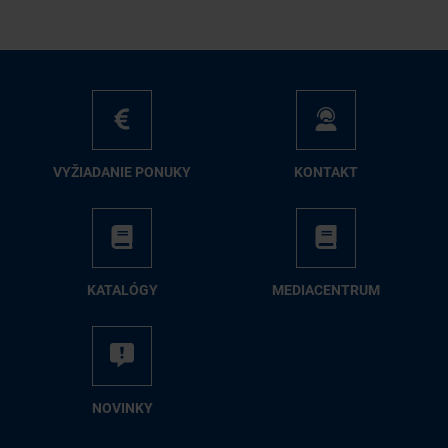
VY­ŽIA­DA­NIE PO­NU­KY
KON­TAKT
KA­TA­LÓ­GY
ME­DIA­CEN­TRUM
NO­VIN­KY