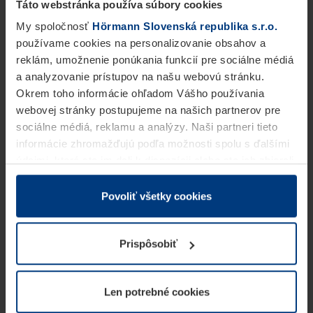
Táto webstránka používa súbory cookies
My spoločnosť
Hörmann Slovenská republika s.r.o.
používame cookies na personalizovanie obsahov a
reklám, umožnenie ponúkania funkcií pre sociálne médiá
a analyzovanie prístupov na našu webovú stránku.
Okrem toho informácie ohľadom Vášho používania
webovej stránky postupujeme na našich partnerov pre
sociálne médiá, reklamu a analýzy. Naši partneri tieto
informácie zhromažďujú podľa možnosti spolu s ďalšími
údajmi, ktoré ste im dali k dispozícii alebo ste ich zbierali
v rámci Vášho využívania služieb.
Z právneho hľadiska môžeme cookies ukladať na Vašom
Povoliť všetky cookies
zariadení, keď sú tieto bezpodmienečne potrebné na
prevádzku tejto stránky. Pre všetky ostatné typy cookie
Prispôsobiť
potrebujeme Vaše povolenie. Vaše povolenie môžete
kedykoľvek zmeniť alebo odvolať vo vysvetlení cookie
na stránke
Vyhlásenie o ochrane osobných údajov
Len potrebné cookies
našej webovej stránky.