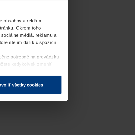
e obsahov a reklám,
stránku. Okrem toho
 sociálne médiá, reklamu a
ré ste im dali k dispozícii
ečne potrebné na prevádzku
môžete kedykoľvek zmeniť
j webovej stránky.
voliť všetky cookies