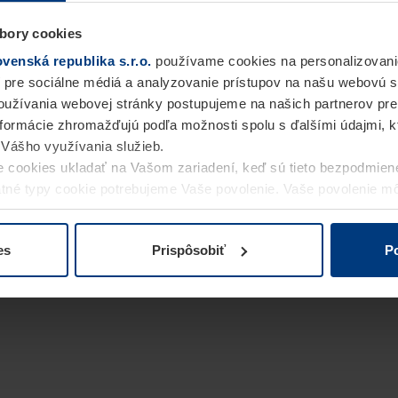
bory cookies
enská republika s.r.o.
používame cookies na personalizovani
 pre sociálne médiá a analyzovanie prístupov na našu webovú 
užívania webovej stránky postupujeme na našich partnerov pre
informácie zhromažďujú podľa možnosti spolu s ďalšími údajmi, kto
i Vášho využívania služieb.
 cookies ukladať na Vašom zariadení, keď sú tieto bezpodmien
statné typy cookie potrebujeme Vaše povolenie. Vaše povolenie 
cookie na stránke
Vyhlásenie o ochrane osobných údajov
naše
es
Prispôsobiť
Po