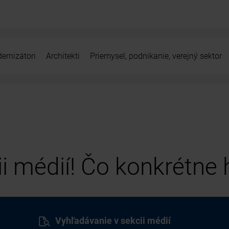
ernizátori
Architekti
Priemysel, podnikanie, verejný sektor
cii médií! Čo konkrétne
Vyhľadávanie v sekcii médií