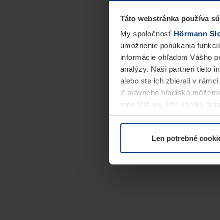
Táto webstránka používa sú
My spoločnosť
Hörmann Slov
umožnenie ponúkania funkcií
informácie ohľadom Vášho po
analýzy. Naši partneri tieto 
alebo ste ich zbierali v rámc
Z právneho hľadiska môžeme
tejto stránky. Pre všetky o
alebo odvolať vo vysvetlení 
Len potrebné cooki