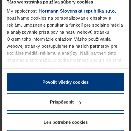
Táto webstránka používa súbory cookies
My spoločnosť
Hörmann Slovenská republika s.r.o.
používame cookies na personalizovanie obsahov a
reklám, umožnenie ponúkania funkcií pre sociálne médiá
a analyzovanie prístupov na našu webovú stránku.
Okrem toho informácie ohľadom Vášho používania
webovej stránky postupujeme na našich partnerov pre
sociálne médiá, reklamu a analýzy. Naši partneri tieto
informácie zhromažďujú podľa možnosti spolu s ďalšími
údajmi, ktoré ste im dali k dispozícii alebo ste ich zbierali
v rámci Vášho využívania služieb.
Z právneho hľadiska môžeme cookies ukladať na Vašom
Povoliť všetky cookies
zariadení, keď sú tieto bezpodmienečne potrebné na
prevádzku tejto stránky. Pre všetky ostatné typy cookie
Prispôsobiť
potrebujeme Vaše povolenie. Vaše povolenie môžete
kedykoľvek zmeniť alebo odvolať vo vysvetlení cookie
na stránke
Vyhlásenie o ochrane osobných údajov
Len potrebné cookies
našej webovej stránky.