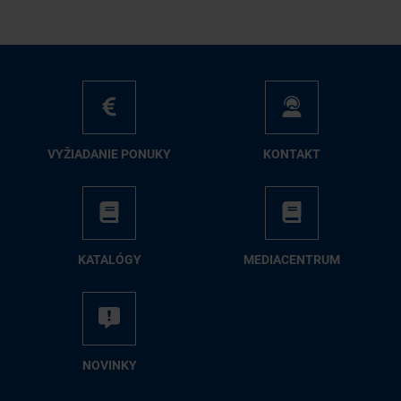
VY­ŽIA­DA­NIE PO­NU­KY
KON­TAKT
KA­TA­LÓ­GY
ME­DIA­CEN­TRUM
NO­VIN­KY