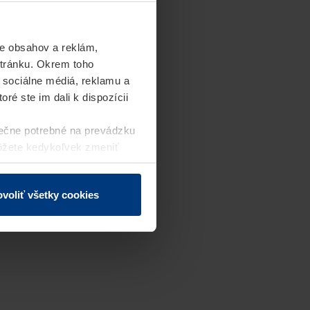
e obsahov a reklám,
stránku. Okrem toho
 sociálne médiá, reklamu a
ré ste im dali k dispozícii
ečne potrebné na prevádzku
môžete kedykoľvek zmeniť
j webovej stránky.
voliť všetky cookies