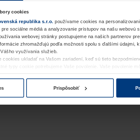
bory cookies
enská republika s.r.o.
používame cookies na personalizovani
 pre sociálne médiá a analyzovanie prístupov na našu webovú 
užívania webovej stránky postupujeme na našich partnerov pre
informácie zhromažďujú podľa možnosti spolu s ďalšími údajmi, kto
i Vášho využívania služieb.
 cookies ukladať na Vašom zariadení, keď sú tieto bezpodmien
statné typy cookie potrebujeme Vaše povolenie. Vaše povolenie 
cookie na stránke
Vyhlásenie o ochrane osobných údajov
naše
es
Prispôsobiť
Po