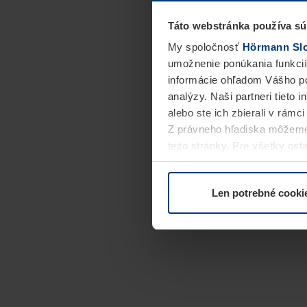
Táto webstránka používa sú
My spoločnosť
Hörmann Slov
umožnenie ponúkania funkcií
informácie ohľadom Vášho po
analýzy. Naši partneri tieto 
alebo ste ich zbierali v rámc
Z právneho hľadiska môžeme
tejto stránky. Pre všetky o
alebo odvolať vo vysvetlení 
Len potrebné cooki