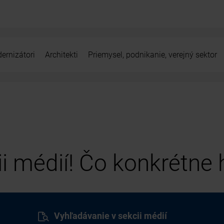
ernizátori
Architekti
Priemysel, podnikanie, verejný sektor
cii médií! Čo konkrétne
Vyhľadávanie v sekcii médií