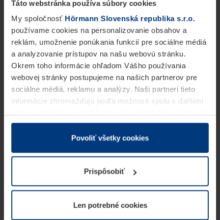
Táto webstránka používa súbory cookies
My spoločnosť
Hörmann Slovenská republika s.r.o.
používame cookies na personalizovanie obsahov a
reklám, umožnenie ponúkania funkcií pre sociálne médiá
a analyzovanie prístupov na našu webovú stránku.
Okrem toho informácie ohľadom Vášho používania
webovej stránky postupujeme na našich partnerov pre
sociálne médiá, reklamu a analýzy. Naši partneri tieto
informácie zhromažďujú podľa možnosti spolu s ďalšími
údajmi, ktoré ste im dali k dispozícii alebo ste ich zbierali
v rámci Vášho využívania služieb.
Z právneho hľadiska môžeme cookies ukladať na Vašom
Povoliť všetky cookies
zariadení, keď sú tieto bezpodmienečne potrebné na
prevádzku tejto stránky. Pre všetky ostatné typy cookie
Prispôsobiť
potrebujeme Vaše povolenie. Vaše povolenie môžete
kedykoľvek zmeniť alebo odvolať vo vysvetlení cookie
na stránke
Vyhlásenie o ochrane osobných údajov
Len potrebné cookies
našej webovej stránky.