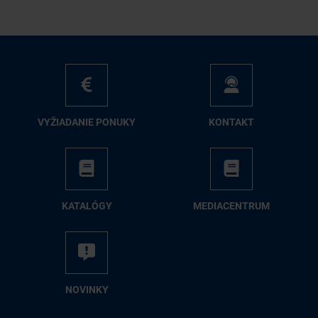
VY­ŽIA­DA­NIE PO­NU­KY
KON­TAKT
KA­TA­LÓ­GY
ME­DIA­CEN­TRUM
NO­VIN­KY