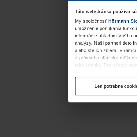
Táto webstránka používa sú
My spoločnosť
Hörmann Slov
umožnenie ponúkania funkcií
informácie ohľadom Vášho po
analýzy. Naši partneri tieto 
alebo ste ich zbierali v rámc
Z právneho hľadiska môžeme
tejto stránky. Pre všetky o
alebo odvolať vo vysvetlení 
Len potrebné cooki