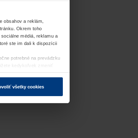
e obsahov a reklám,
stránku. Okrem toho
 sociálne médiá, reklamu a
ré ste im dali k dispozícii
ečne potrebné na prevádzku
môžete kedykoľvek zmeniť
j webovej stránky.
voliť všetky cookies