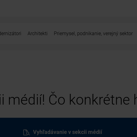
ernizátori
Architekti
Priemysel, podnikanie, verejný sektor
cii médií! Čo konkrétne
Vyhľadávanie v sekcii médií