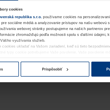
bory cookies
enská republika s.r.o.
používame cookies na personalizovani
 pre sociálne médiá a analyzovanie prístupov na našu webovú 
užívania webovej stránky postupujeme na našich partnerov pre
informácie zhromažďujú podľa možnosti spolu s ďalšími údajmi, kto
i Vášho využívania služieb.
 cookies ukladať na Vašom zariadení, keď sú tieto bezpodmien
statné typy cookie potrebujeme Vaše povolenie. Vaše povolenie 
cookie na stránke
Vyhlásenie o ochrane osobných údajov
naše
es
Prispôsobiť
Po