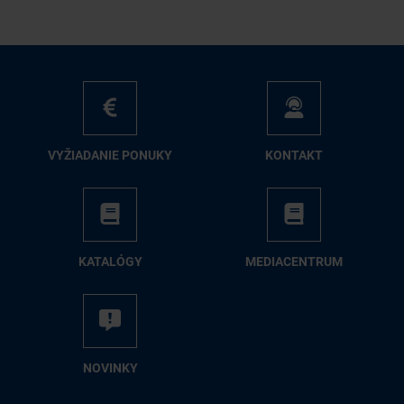
VY­ŽIA­DA­NIE PO­NU­KY
KON­TAKT
KA­TA­LÓ­GY
ME­DIA­CEN­TRUM
NO­VIN­KY