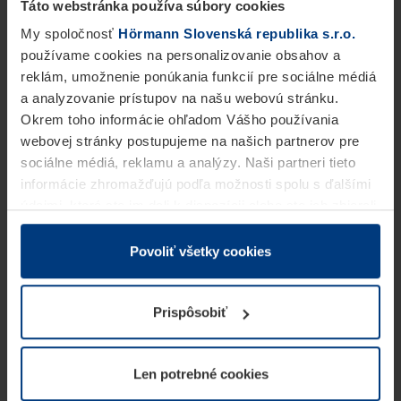
Táto webstránka používa súbory cookies
My spoločnosť
Hörmann Slovenská republika s.r.o.
používame cookies na personalizovanie obsahov a
reklám, umožnenie ponúkania funkcií pre sociálne médiá
a analyzovanie prístupov na našu webovú stránku.
Okrem toho informácie ohľadom Vášho používania
webovej stránky postupujeme na našich partnerov pre
sociálne médiá, reklamu a analýzy. Naši partneri tieto
informácie zhromažďujú podľa možnosti spolu s ďalšími
údajmi, ktoré ste im dali k dispozícii alebo ste ich zbierali
v rámci Vášho využívania služieb.
Z právneho hľadiska môžeme cookies ukladať na Vašom
Povoliť všetky cookies
zariadení, keď sú tieto bezpodmienečne potrebné na
prevádzku tejto stránky. Pre všetky ostatné typy cookie
Prispôsobiť
potrebujeme Vaše povolenie. Vaše povolenie môžete
kedykoľvek zmeniť alebo odvolať vo vysvetlení cookie
na stránke
Vyhlásenie o ochrane osobných údajov
Len potrebné cookies
našej webovej stránky.