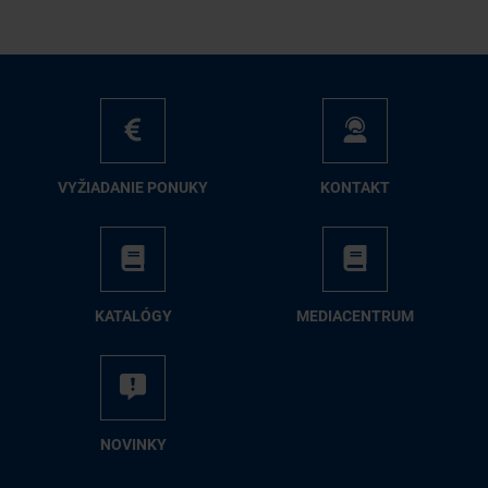
VY­ŽIA­DA­NIE PO­NU­KY
KON­TAKT
KA­TA­LÓ­GY
ME­DIA­CEN­TRUM
NO­VIN­KY