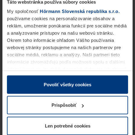
Táto webstránka používa súbory cookies
My spoločnosť
Hörmann Slovenská republika s.r.o.
používame cookies na personalizovanie obsahov a
reklám, umožnenie ponúkania funkcií pre sociálne médiá
a analyzovanie prístupov na našu webovú stránku.
Okrem toho informácie ohľadom Vášho používania
webovej stránky postupujeme na našich partnerov pre
sociálne médiá, reklamu a analýzy. Naši partneri tieto
informácie zhromažďujú podľa možnosti spolu s ďalšími
údajmi, ktoré ste im dali k dispozícii alebo ste ich zbierali
v rámci Vášho využívania služieb.
Z právneho hľadiska môžeme cookies ukladať na Vašom
Povoliť všetky cookies
zariadení, keď sú tieto bezpodmienečne potrebné na
prevádzku tejto stránky. Pre všetky ostatné typy cookie
Prispôsobiť
potrebujeme Vaše povolenie. Vaše povolenie môžete
kedykoľvek zmeniť alebo odvolať vo vysvetlení cookie
na stránke
Vyhlásenie o ochrane osobných údajov
Len potrebné cookies
našej webovej stránky.