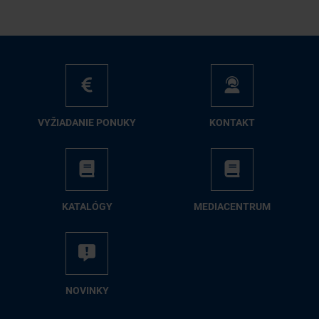
VY­ŽIA­DA­NIE PO­NU­KY
KON­TAKT
KA­TA­LÓ­GY
ME­DIA­CEN­TRUM
NO­VIN­KY