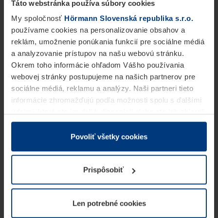
Táto webstránka používa súbory cookies
My spoločnosť
Hörmann Slovenská republika s.r.o.
používame cookies na personalizovanie obsahov a
reklám, umožnenie ponúkania funkcií pre sociálne médiá
a analyzovanie prístupov na našu webovú stránku.
Okrem toho informácie ohľadom Vášho používania
webovej stránky postupujeme na našich partnerov pre
sociálne médiá, reklamu a analýzy. Naši partneri tieto
informácie zhromažďujú podľa možnosti spolu s ďalšími
údajmi, ktoré ste im dali k dispozícii alebo ste ich zbierali
v rámci Vášho využívania služieb.
Z právneho hľadiska môžeme cookies ukladať na Vašom
Povoliť všetky cookies
zariadení, keď sú tieto bezpodmienečne potrebné na
prevádzku tejto stránky. Pre všetky ostatné typy cookie
Prispôsobiť
potrebujeme Vaše povolenie. Vaše povolenie môžete
kedykoľvek zmeniť alebo odvolať vo vysvetlení cookie
na stránke
Vyhlásenie o ochrane osobných údajov
Len potrebné cookies
našej webovej stránky.