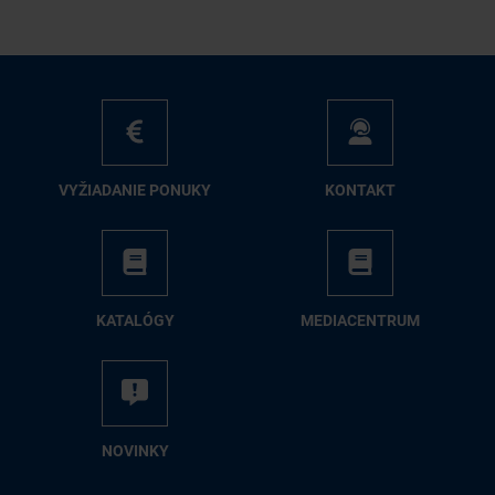
VY­ŽIA­DA­NIE PO­NU­KY
KON­TAKT
KA­TA­LÓ­GY
ME­DIA­CEN­TRUM
NO­VIN­KY