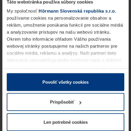
Táto webstránka používa súbory cookies
My spoločnosť
Hörmann Slovenská republika s.r.o.
používame cookies na personalizovanie obsahov a
reklám, umožnenie ponúkania funkcií pre sociálne médiá
a analyzovanie prístupov na našu webovú stránku.
Okrem toho informácie ohľadom Vášho používania
webovej stránky postupujeme na našich partnerov pre
sociálne médiá, reklamu a analýzy. Naši partneri tieto
informácie zhromažďujú podľa možnosti spolu s ďalšími
údajmi, ktoré ste im dali k dispozícii alebo ste ich zbierali
v rámci Vášho využívania služieb.
Z právneho hľadiska môžeme cookies ukladať na Vašom
Povoliť všetky cookies
zariadení, keď sú tieto bezpodmienečne potrebné na
prevádzku tejto stránky. Pre všetky ostatné typy cookie
Prispôsobiť
potrebujeme Vaše povolenie. Vaše povolenie môžete
kedykoľvek zmeniť alebo odvolať vo vysvetlení cookie
na stránke
Vyhlásenie o ochrane osobných údajov
Len potrebné cookies
našej webovej stránky.