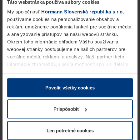
Táto webstránka používa súbory cookies
My spoločnosť
Hörmann Slovenská republika s.r.o.
používame cookies na personalizovanie obsahov a
reklám, umožnenie ponúkania funkcií pre sociálne médiá
a analyzovanie prístupov na našu webovú stránku.
Okrem toho informácie ohľadom Vášho používania
webovej stránky postupujeme na našich partnerov pre
sociálne médiá, reklamu a analýzy. Naši partneri tieto
informácie zhromažďujú podľa možnosti spolu s ďalšími
údajmi, ktoré ste im dali k dispozícii alebo ste ich zbierali
v rámci Vášho využívania služieb.
Z právneho hľadiska môžeme cookies ukladať na Vašom
Povoliť všetky cookies
zariadení, keď sú tieto bezpodmienečne potrebné na
prevádzku tejto stránky. Pre všetky ostatné typy cookie
Prispôsobiť
potrebujeme Vaše povolenie. Vaše povolenie môžete
kedykoľvek zmeniť alebo odvolať vo vysvetlení cookie
na stránke
Vyhlásenie o ochrane osobných údajov
Len potrebné cookies
našej webovej stránky.