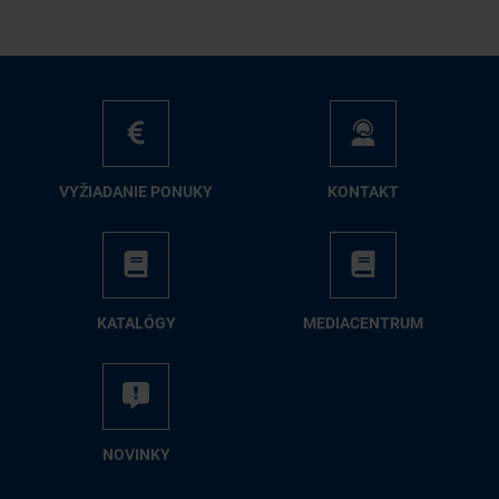
VY­ŽIA­DA­NIE PO­NU­KY
KON­TAKT
KA­TA­LÓ­GY
ME­DIA­CEN­TRUM
NO­VIN­KY