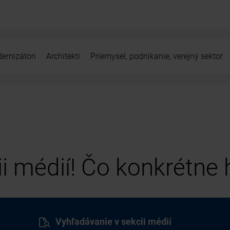
ernizátori
Architekti
Priemysel, podnikanie, verejný sektor
cii médií! Čo konkrétne
Vyhľadávanie v sekcii médií