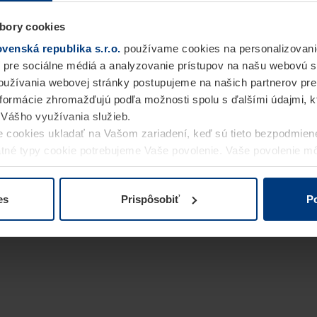
bory cookies
enská republika s.r.o.
používame cookies na personalizovani
 pre sociálne médiá a analyzovanie prístupov na našu webovú 
užívania webovej stránky postupujeme na našich partnerov pre
informácie zhromažďujú podľa možnosti spolu s ďalšími údajmi, kto
i Vášho využívania služieb.
 cookies ukladať na Vašom zariadení, keď sú tieto bezpodmien
statné typy cookie potrebujeme Vaše povolenie. Vaše povolenie 
cookie na stránke
Vyhlásenie o ochrane osobných údajov
naše
es
Prispôsobiť
Po