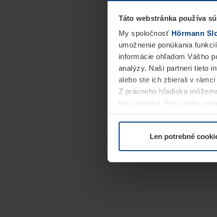
Táto webstránka používa sú
My spoločnosť
Hörmann Slov
umožnenie ponúkania funkcií
informácie ohľadom Vášho po
analýzy. Naši partneri tieto 
alebo ste ich zbierali v rámc
Z právneho hľadiska môžeme
tejto stránky. Pre všetky o
alebo odvolať vo vysvetlení 
Len potrebné cooki