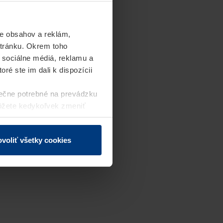
e obsahov a reklám,
stránku. Okrem toho
 sociálne médiá, reklamu a
ré ste im dali k dispozícii
ečne potrebné na prevádzku
môžete kedykoľvek zmeniť
j webovej stránky.
voliť všetky cookies