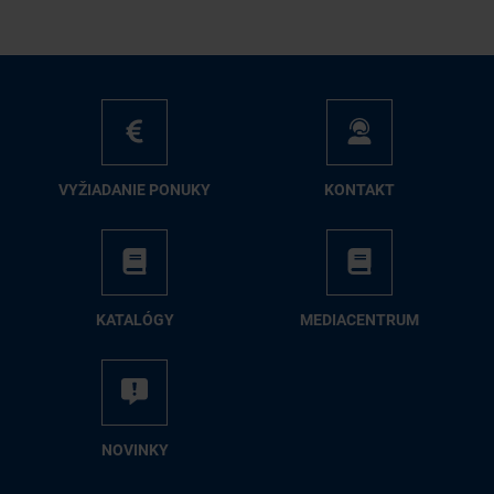
VY­ŽIA­DA­NIE PO­NU­KY
KON­TAKT
KA­TA­LÓ­GY
ME­DIA­CEN­TRUM
NO­VIN­KY