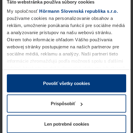
Táto webstránka používa súbory cookies
My spoločnosť
Hörmann Slovenská republika s.r.o.
používame cookies na personalizovanie obsahov a
reklám, umožnenie ponúkania funkcií pre sociálne médiá
a analyzovanie prístupov na našu webovú stránku.
Okrem toho informácie ohľadom Vášho používania
webovej stránky postupujeme na našich partnerov pre
sociálne médiá, reklamu a analýzy. Naši partneri tieto
informácie zhromažďujú podľa možnosti spolu s ďalšími
údajmi, ktoré ste im dali k dispozícii alebo ste ich zbierali
v rámci Vášho využívania služieb.
Z právneho hľadiska môžeme cookies ukladať na Vašom
Povoliť všetky cookies
zariadení, keď sú tieto bezpodmienečne potrebné na
prevádzku tejto stránky. Pre všetky ostatné typy cookie
Prispôsobiť
potrebujeme Vaše povolenie. Vaše povolenie môžete
kedykoľvek zmeniť alebo odvolať vo vysvetlení cookie
na stránke
Vyhlásenie o ochrane osobných údajov
Len potrebné cookies
našej webovej stránky.