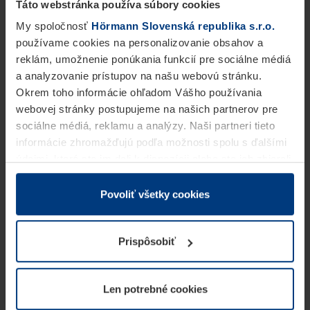
Táto webstránka používa súbory cookies
My spoločnosť
Hörmann Slovenská republika s.r.o.
používame cookies na personalizovanie obsahov a
reklám, umožnenie ponúkania funkcií pre sociálne médiá
a analyzovanie prístupov na našu webovú stránku.
Okrem toho informácie ohľadom Vášho používania
webovej stránky postupujeme na našich partnerov pre
sociálne médiá, reklamu a analýzy. Naši partneri tieto
informácie zhromažďujú podľa možnosti spolu s ďalšími
údajmi, ktoré ste im dali k dispozícii alebo ste ich zbierali
v rámci Vášho využívania služieb.
Z právneho hľadiska môžeme cookies ukladať na Vašom
Povoliť všetky cookies
zariadení, keď sú tieto bezpodmienečne potrebné na
prevádzku tejto stránky. Pre všetky ostatné typy cookie
Prispôsobiť
potrebujeme Vaše povolenie. Vaše povolenie môžete
kedykoľvek zmeniť alebo odvolať vo vysvetlení cookie
na stránke
Vyhlásenie o ochrane osobných údajov
Len potrebné cookies
našej webovej stránky.