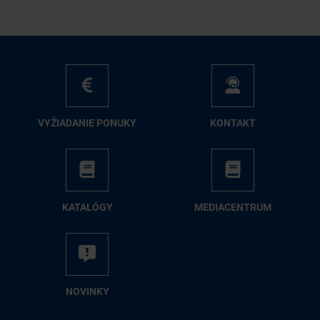
VY­ŽIA­DA­NIE PO­NU­KY
KON­TAKT
KA­TA­LÓ­GY
ME­DIA­CEN­TRUM
NO­VIN­KY