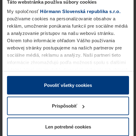
Táto webstránka používa súbory cookies
My spoločnosť
Hörmann Slovenská republika s.r.o.
používame cookies na personalizovanie obsahov a
reklám, umožnenie ponúkania funkcií pre sociálne médiá
a analyzovanie prístupov na našu webovú stránku.
Okrem toho informácie ohľadom Vášho používania
webovej stránky postupujeme na našich partnerov pre
sociálne médiá, reklamu a analýzy. Naši partneri tieto
informácie zhromažďujú podľa možnosti spolu s ďalšími
údajmi, ktoré ste im dali k dispozícii alebo ste ich zbierali
v rámci Vášho využívania služieb.
Z právneho hľadiska môžeme cookies ukladať na Vašom
Povoliť všetky cookies
zariadení, keď sú tieto bezpodmienečne potrebné na
prevádzku tejto stránky. Pre všetky ostatné typy cookie
Prispôsobiť
potrebujeme Vaše povolenie. Vaše povolenie môžete
kedykoľvek zmeniť alebo odvolať vo vysvetlení cookie
na stránke
Vyhlásenie o ochrane osobných údajov
Len potrebné cookies
našej webovej stránky.