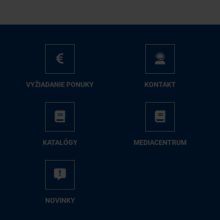
VY­ŽIA­DA­NIE PO­NU­KY
KON­TAKT
KA­TA­LÓ­GY
ME­DIA­CEN­TRUM
NO­VIN­KY