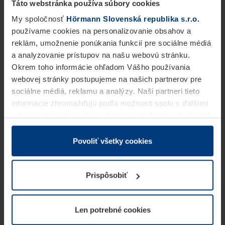
Táto webstránka používa súbory cookies
My spoločnosť
Hörmann Slovenská republika s.r.o.
používame cookies na personalizovanie obsahov a
reklám, umožnenie ponúkania funkcií pre sociálne médiá
a analyzovanie prístupov na našu webovú stránku.
Okrem toho informácie ohľadom Vášho používania
webovej stránky postupujeme na našich partnerov pre
sociálne médiá, reklamu a analýzy. Naši partneri tieto
informácie zhromažďujú podľa možnosti spolu s ďalšími
údajmi, ktoré ste im dali k dispozícii alebo ste ich zbierali
v rámci Vášho využívania služieb.
Z právneho hľadiska môžeme cookies ukladať na Vašom
Povoliť všetky cookies
zariadení, keď sú tieto bezpodmienečne potrebné na
prevádzku tejto stránky. Pre všetky ostatné typy cookie
Prispôsobiť
potrebujeme Vaše povolenie. Vaše povolenie môžete
kedykoľvek zmeniť alebo odvolať vo vysvetlení cookie
na stránke
Vyhlásenie o ochrane osobných údajov
Len potrebné cookies
našej webovej stránky.