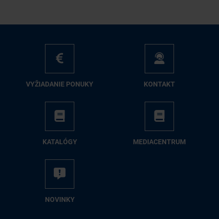
VY­ŽIA­DA­NIE PO­NU­KY
KON­TAKT
KA­TA­LÓ­GY
ME­DIA­CEN­TRUM
NO­VIN­KY