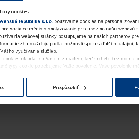
bory cookies
enská republika s.r.o.
používame cookies na personalizovani
 pre sociálne médiá a analyzovanie prístupov na našu webovú 
užívania webovej stránky postupujeme na našich partnerov pre
informácie zhromažďujú podľa možnosti spolu s ďalšími údajmi, kto
i Vášho využívania služieb.
 cookies ukladať na Vašom zariadení, keď sú tieto bezpodmien
statné typy cookie potrebujeme Vaše povolenie. Vaše povolenie 
cookie na stránke
Vyhlásenie o ochrane osobných údajov
naše
es
Prispôsobiť
Po