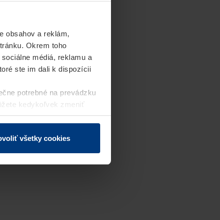
e obsahov a reklám,
stránku. Okrem toho
 sociálne médiá, reklamu a
ré ste im dali k dispozícii
ečne potrebné na prevádzku
môžete kedykoľvek zmeniť
j webovej stránky.
voliť všetky cookies