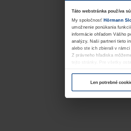
Táto webstránka používa sú
My spoločnosť
Hörmann Slov
umožnenie ponúkania funkcií
informácie ohľadom Vášho po
analýzy. Naši partneri tieto 
alebo ste ich zbierali v rámc
Z právneho hľadiska môžeme
tejto stránky. Pre všetky o
alebo odvolať vo vysvetlení 
Len potrebné cooki