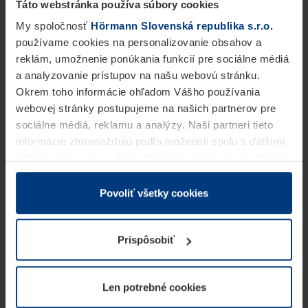
Táto webstránka používa súbory cookies
My spoločnosť
Hörmann Slovenská republika s.r.o.
používame cookies na personalizovanie obsahov a
reklám, umožnenie ponúkania funkcií pre sociálne médiá
a analyzovanie prístupov na našu webovú stránku.
Okrem toho informácie ohľadom Vášho používania
webovej stránky postupujeme na našich partnerov pre
sociálne médiá, reklamu a analýzy. Naši partneri tieto
informácie zhromažďujú podľa možnosti spolu s ďalšími
údajmi, ktoré ste im dali k dispozícii alebo ste ich zbierali
v rámci Vášho využívania služieb.
Z právneho hľadiska môžeme cookies ukladať na Vašom
Povoliť všetky cookies
zariadení, keď sú tieto bezpodmienečne potrebné na
prevádzku tejto stránky. Pre všetky ostatné typy cookie
Prispôsobiť
potrebujeme Vaše povolenie. Vaše povolenie môžete
kedykoľvek zmeniť alebo odvolať vo vysvetlení cookie
na stránke
Vyhlásenie o ochrane osobných údajov
Len potrebné cookies
našej webovej stránky.