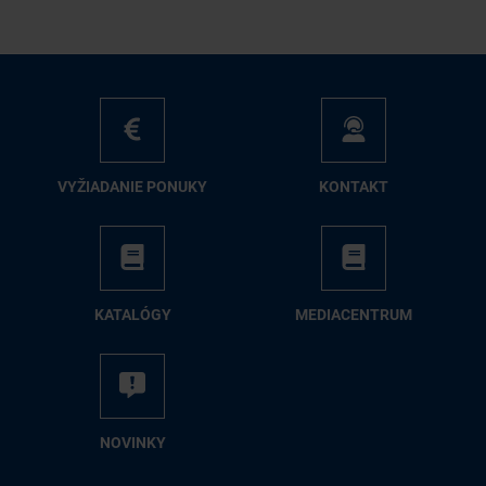
VY­ŽIA­DA­NIE PO­NU­KY
KON­TAKT
KA­TA­LÓ­GY
ME­DIA­CEN­TRUM
NO­VIN­KY