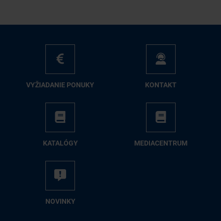
VY­ŽIA­DA­NIE PO­NU­KY
KON­TAKT
KA­TA­LÓ­GY
ME­DIA­CEN­TRUM
NO­VIN­KY