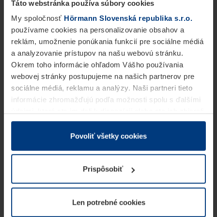
Táto webstránka používa súbory cookies
My spoločnosť
Hörmann Slovenská republika s.r.o.
používame cookies na personalizovanie obsahov a
reklám, umožnenie ponúkania funkcií pre sociálne médiá
a analyzovanie prístupov na našu webovú stránku.
Okrem toho informácie ohľadom Vášho používania
webovej stránky postupujeme na našich partnerov pre
sociálne médiá, reklamu a analýzy. Naši partneri tieto
informácie zhromažďujú podľa možnosti spolu s ďalšími
údajmi, ktoré ste im dali k dispozícii alebo ste ich zbierali
v rámci Vášho využívania služieb.
Z právneho hľadiska môžeme cookies ukladať na Vašom
Povoliť všetky cookies
zariadení, keď sú tieto bezpodmienečne potrebné na
prevádzku tejto stránky. Pre všetky ostatné typy cookie
Prispôsobiť
potrebujeme Vaše povolenie. Vaše povolenie môžete
kedykoľvek zmeniť alebo odvolať vo vysvetlení cookie
na stránke
Vyhlásenie o ochrane osobných údajov
Len potrebné cookies
našej webovej stránky.